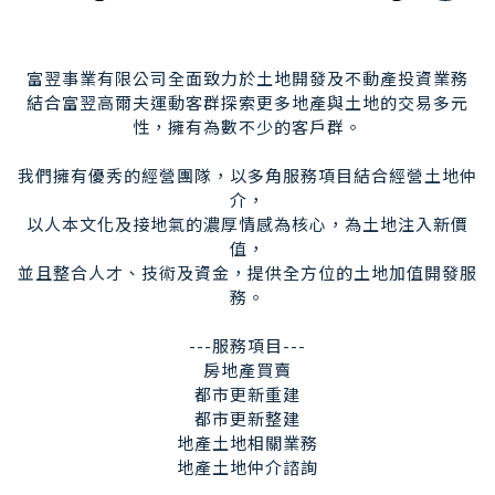
富翌事業有限公司全面致力於土地開發及不動產投資業務
結合富翌高爾夫運動客群探索更多地產與土地的交易多元
性，擁有為數不少的客戶群。
我們擁有優秀的經營團隊，以多角服務項目結合經營土地仲
介，
以人本文化及接地氣的濃厚情感為核心，為土地注入新價
值，
並且整合人才、技術及資金，提供全方位的土地加值開發服
務。
---服務項目---
房地產買賣
都市更新重建
都市更新整建
地產土地相關業務
地產土地仲介諮詢